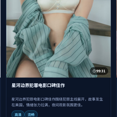
99:31
星河边界犯罪电影口碑佳作
星河边界犯罪电影口碑佳作围绕犯罪主线展开，故事发生
在美国，情绪张力拉满，夜间观影氛围更佳。
高清
流畅