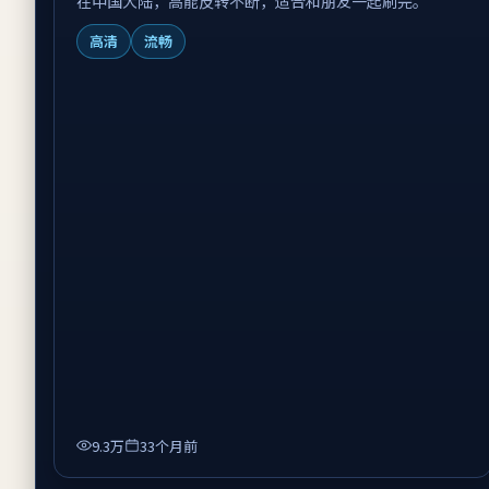
在中国大陆，高能反转不断，适合和朋友一起刷完。
高清
流畅
9.3万
33个月前