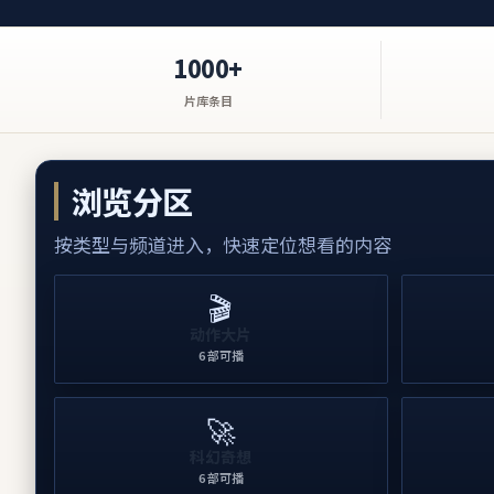
1000+
片库条目
浏览分区
按类型与频道进入，快速定位想看的内容
🎬
动作大片
6
部可播
🚀
科幻奇想
6
部可播