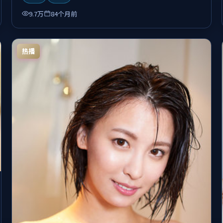
9.7万
84个月前
热播