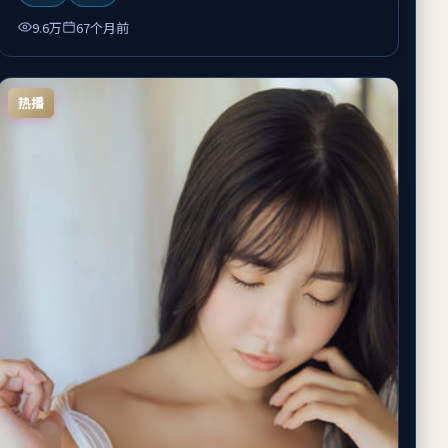
9.6万
67个月前
热播