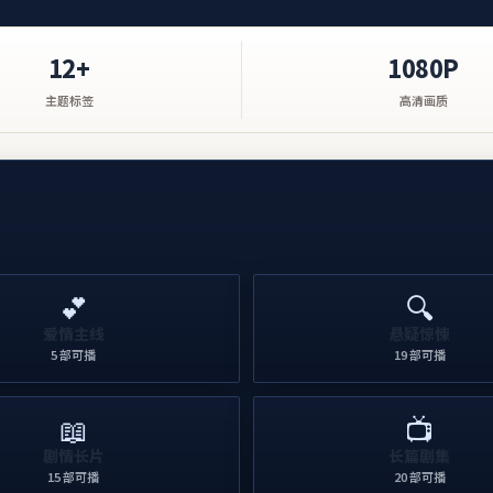
12+
1080P
主题标签
高清画质
💕
🔍
爱情主线
悬疑惊悚
5
部可播
19
部可播
📖
📺
剧情长片
长篇剧集
15
部可播
20
部可播