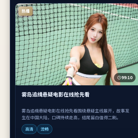
热播
99:10
雾岛追缉悬疑电影在线抢先看
雾岛追缉悬疑电影在线抢先看围绕悬疑主线展开，故事发
生在中国大陆，口碑持续走高，结尾留白值得二刷。
高清
流畅