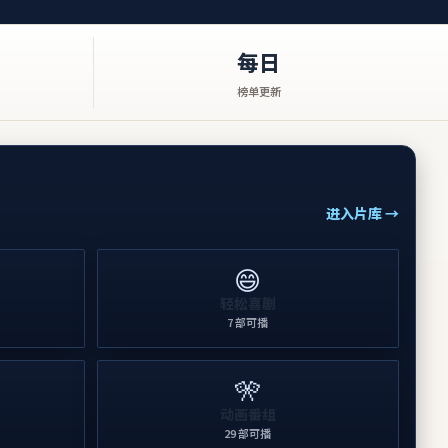
每日
榜单更新
进入片库 →
😄
轻松喜剧
7
部可播
🎌
动画番组
29
部可播